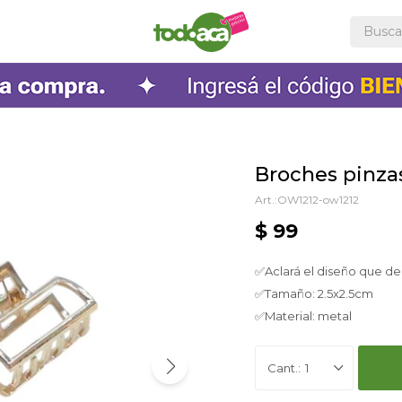
Broches pinza
OW1212-ow1212
$
99
✅Aclará el diseño que de
✅Tamaño: 2.5x2.5cm
✅Material: metal
1