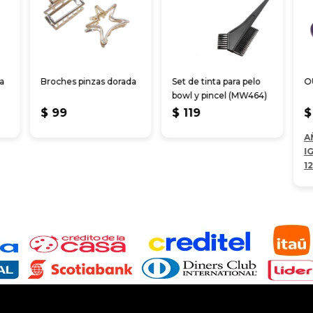
da
Broches pinzas dorada
Set de tinta para pelo
O
bowl y pincel (MW464)
$
99
$
119
$
A
I
1