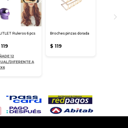
UTLET Ruleros 6 pcs
Broches pinzas dorada
119
$
119
ÑADE 12
GUAL/DIFERENTE A
2X6