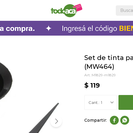
Set de tinta p
(MW464)
M1829-m1829
$
119
1

