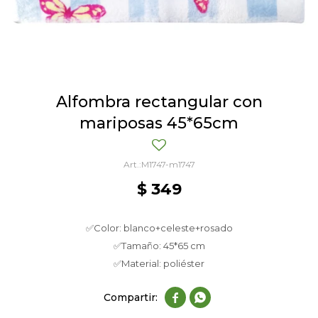
Alfombra rectangular con
mariposas 45*65cm
M1747-m1747
$
349
✅Color: blanco+celeste+rosado
✅Tamaño: 45*65 cm
✅Material: poliéster

