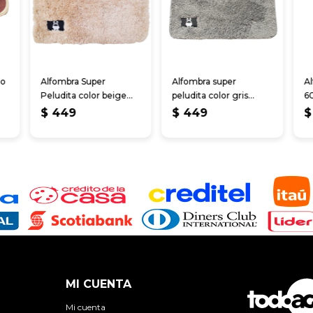
go
Alfombra Super
Alfombra super
A
Peludita color beige
peludita color gris
6
40*60 cm
40*60cm
$
449
$
449
$
MI CUENTA
Mi cuenta