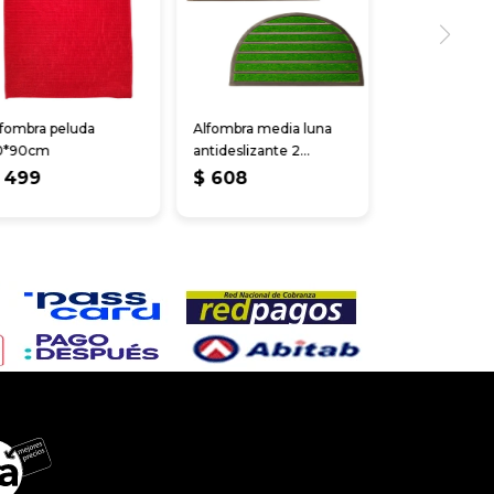
lfombra peluda
Alfombra media luna
0*90cm
antideslizante 2
colores 74*44 cm
499
$
608