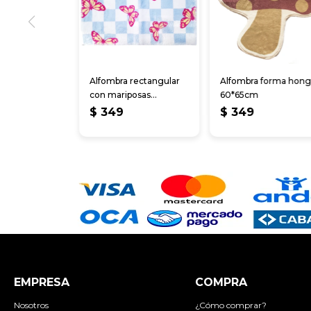
Alfombra rectangular
Alfombra forma hon
con mariposas
60*65cm
45*65cm
$
349
$
349
EMPRESA
COMPRA
Nosotros
¿Cómo comprar?