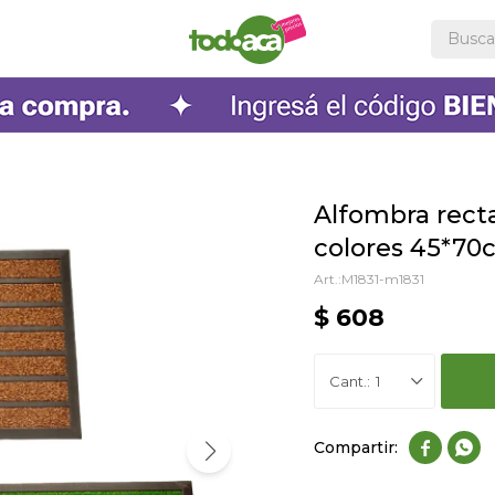
Alfombra recta
colores 45*70
M1831-m1831
$
608
1

