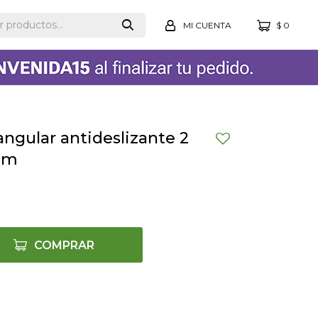
$
0
ngular antideslizante 2
cm
COMPRAR