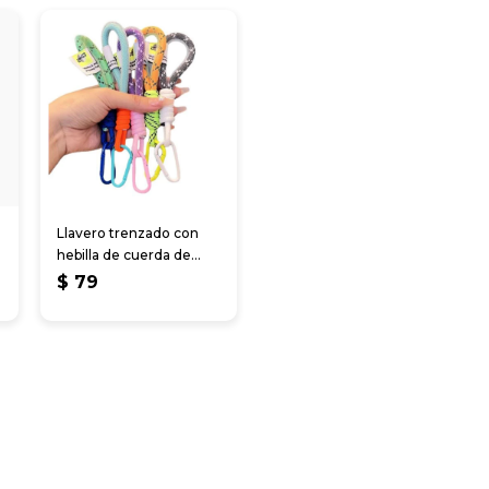
Llavero trenzado con
hebilla de cuerda de
malla
$
79