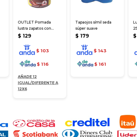
OUTLET Pomada
Tapaojos símil seda
L
lustra zapatos con
súper suave
2
cepillo 60 ml
$
129
$
179
$
$
103
$
143
$
116
$
161
AÑADE 12
IGUAL/DIFERENTE A
12X6