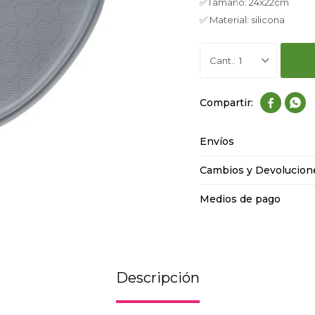
✅Tamaño: 24x22cm
✅ Material: silicona
1


Envíos
Cambios y Devolucion
Medios de pago
Descripción