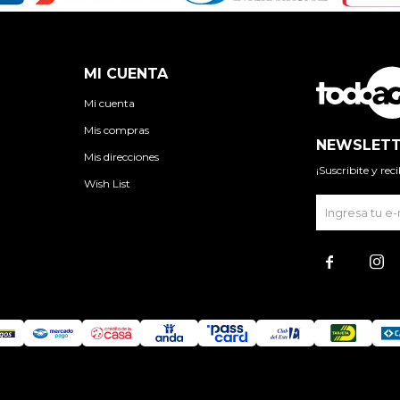
MI CUENTA
Mi cuenta
Mis compras
NEWSLETT
Mis direcciones
¡Suscribite y re
Wish List

