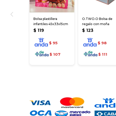
Bolsa plastillera
O.TWO.O Bolsa de
infantiles 45x33x15cm
regalo con moña
$
119
$
123
$
95
$
98
$
107
$
111