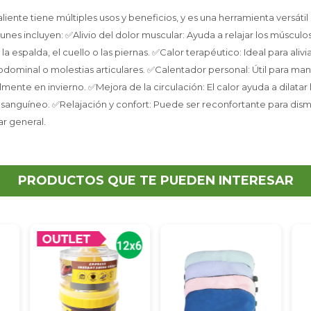
iente tiene múltiples usos y beneficios, y es una herramienta versátil
es incluyen: ✅Alivio del dolor muscular: Ayuda a relajar los músculos
a espalda, el cuello o las piernas. ✅Calor terapéutico: Ideal para alivi
bdominal o molestias articulares. ✅Calentador personal: Útil para ma
lmente en invierno. ✅Mejora de la circulación: El calor ayuda a dilatar
 sanguíneo. ✅Relajación y confort: Puede ser reconfortante para dismin
r general.
PRODUCTOS QUE TE PUEDEN INTERESAR