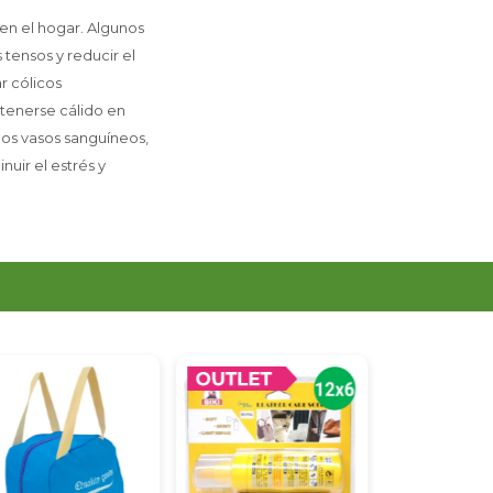
 en el hogar. Algunos
 tensos y reducir el
ar cólicos
ntenerse cálido en
 los vasos sanguíneos,
uir el estrés y