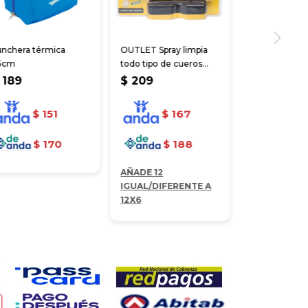
unchera térmica
OUTLET Spray limpia
5cm
todo tipo de cueros
con cepillo 150 ml
189
$
209
$
151
$
167
$
170
$
188
AÑADE 12
IGUAL/DIFERENTE A
12X6