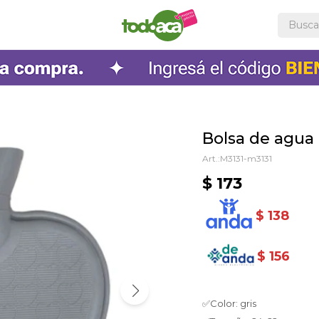
Bolsa de agua
M3131-m3131
$
173
$
138
$
156
✅Color: gris