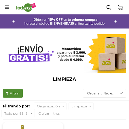

LIMPIEZA
Recientes
Filtrando por:
Organización
Limpieza
Todo por 99:
Si
Quitar filtros