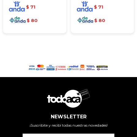
$
71
$
71
$
80
$
80
NEWSLETTER
¡Suscribite y recibí todas nuestras novedades!