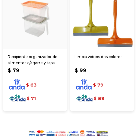
Recipiente organizador de
Limpia vidrios dos colores
alimentos c/agarre y tapa
$
79
$
99
$
63
$
79
$
71
$
89