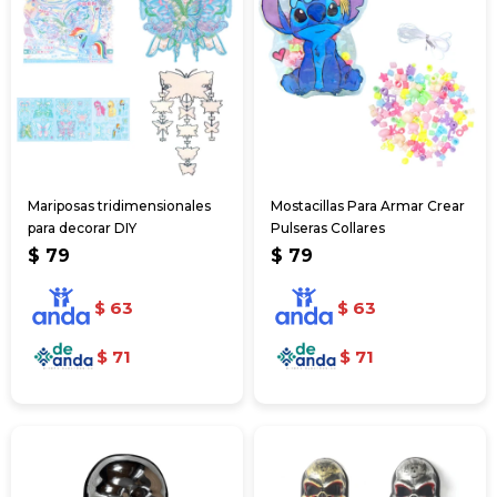
Mariposas tridimensionales
Mostacillas Para Armar Crear
para decorar DIY
Pulseras Collares
$
79
$
79
$
63
$
63
$
71
$
71