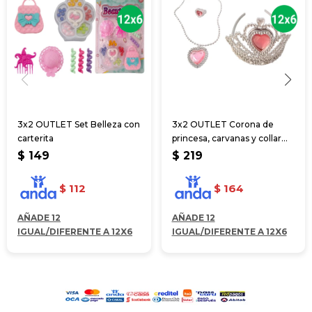
3x2 OUTLET Set Belleza con
3x2 OUTLET Corona de
carterita
princesa, carvanas y collar
11*14*14cm
$
149
$
219
$
112
$
164
AÑADE 12
AÑADE 12
IGUAL/DIFERENTE A 12X6
IGUAL/DIFERENTE A 12X6