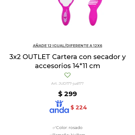
AÑADE 12 IGUAL/DIFERENTE A 12X6
3x2 OUTLET Cartera con secador y
accesorios 14*11 cm
JUD177-jud177
$
299
$
224
✅Color: rosado