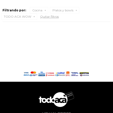
Filtrando por:
Cocina
Platos y bowls
TODO ACA WOW
Quitar filtros