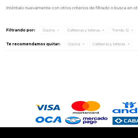
Inténtalo nuevamente con otros criterios de filtrado o busca en o
Filtrando por:
Cocina
Cafeteras y teteras
Trends:
Si
Te recomendamos quitar:
Cocina
Cafeteras y teteras