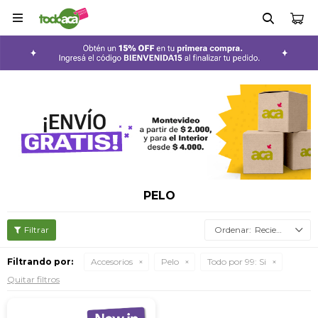

PELO
Recientes
Filtrando por:
Accesorios
Pelo
Todo por 99:
Si
Quitar filtros