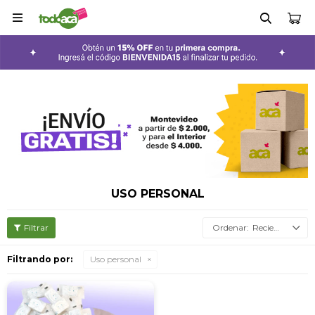

USO PERSONAL
Recientes
Filtrando por:
Uso personal