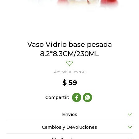
Vaso Vidrio base pesada
8.2*8.3CM/230ML
M886-m886
$
59


Envíos
Cambios y Devoluciones