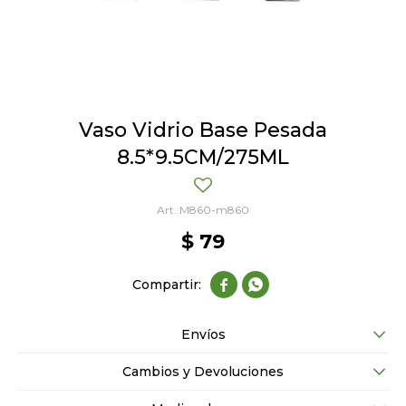
Vaso Vidrio Base Pesada
8.5*9.5CM/275ML
M860-m860
$
79


Envíos
Cambios y Devoluciones