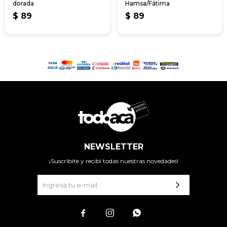
dorada
Hamsa/Fátima
$
89
$
89
NEWSLETTER
¡Suscribite y recibí todas nuestras novedades!


