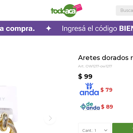
Aretes dorados 
OW1217-ow1217
$
99
$
79
$
89
1