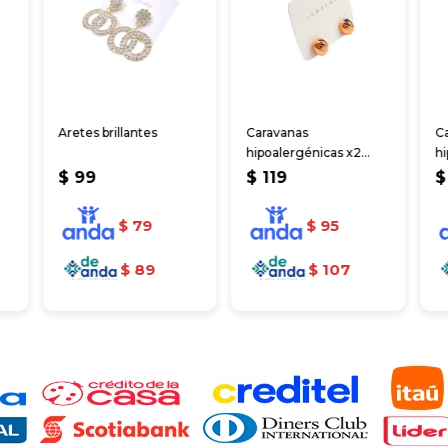
Aretes brillantes
Caravanas
C
hipoalergénicas x2
hi
unidades
br
$
99
$
119
$
$
79
$
95
$
89
$
107