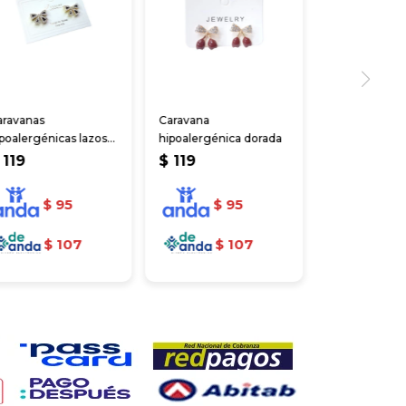
aravanas
Caravana
poalergénicas lazos
hipoalergénica dorada
illantes
119
$
119
$
95
$
95
$
107
$
107