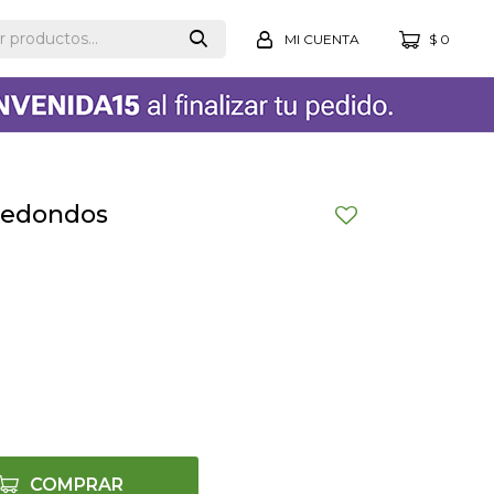
$
0
redondos
COMPRAR