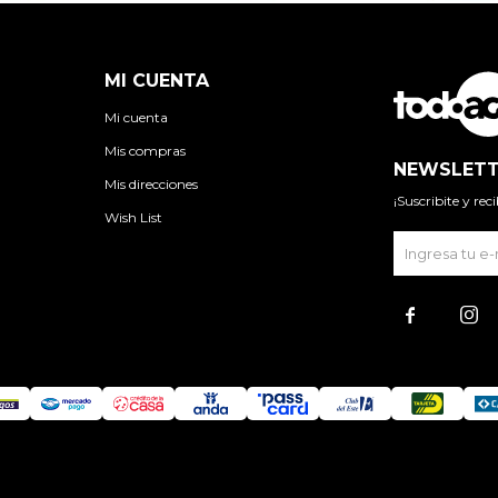
MI CUENTA
Mi cuenta
Mis compras
NEWSLETT
Mis direcciones
¡Suscribite y re
Wish List

