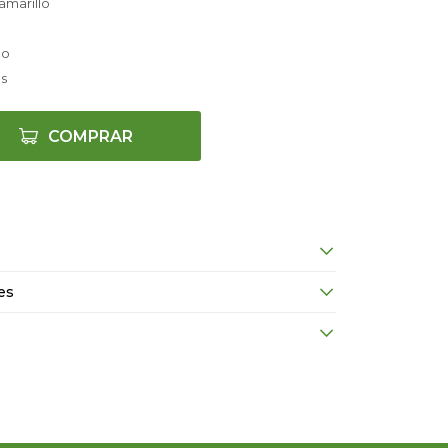
 amarillo
co
as
COMPRAR
es