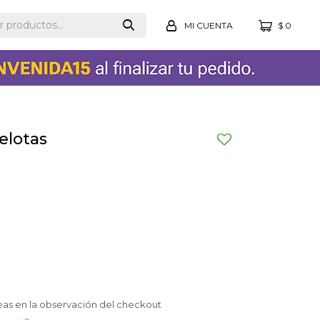
$
0
pelotas
eas en la observación del checkout