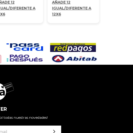
ÑADE 12
AÑADE 12
GUAL/DIFERENTE A
IGUAL/DIFERENTE A
2X6
12X6
ER
cibí todas nuestras novedades!