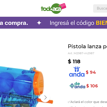
Pistola lanza 
M2987-m2987
$
118
$
94
$
106
✅Aclará el color que des