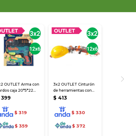
x2 OUTLET Arma con
3x2 OUTLET Cinturón
rdos caja 20*5*22
de herramientas con
m
casco
399
$
413
$
319
$
330
$
359
$
372