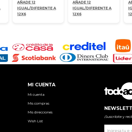
AÑADE 12
AÑADE 12
A
A
IGUAL/DIFERENTE A
IGUAL/DIFERENTE A
I
12X6
12X6
1
MI CUENTA
Mi cuenta
Mis compras
NEWSLETT
Mis direcciones
¡Suscribite y re
Wish List