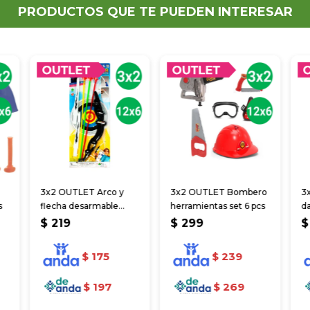
PRODUCTOS QUE TE PUEDEN INTERESAR
3x2 OUTLET Arco y
3x2 OUTLET Bombero
3
s
flecha desarmable
herramientas set 6 pcs
da
54*21 cm
c
$
219
$
299
$
$
175
$
239
$
197
$
269