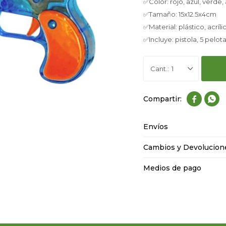
✅Color: rojo, azul, verde,
✅Tamaño: 15x12.5x4cm
✅Material: plástico, acríli
✅Incluye: pistola, 5 pelot
1


Envíos
Cambios y Devolucion
Medios de pago