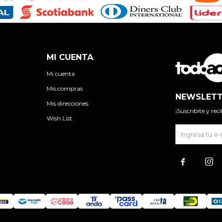
MI CUENTA
Mi cuenta
Mis compras
NEWSLETT
Mis direcciones
¡Suscribite y re
Wish List

