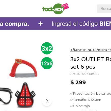
AÑADE 12 IGUAL/DIFEREN
3x2 OUTLET B
set 6 pcs
JUT007-jut007
$
299
✅Presentación: bolsa re
✅Tamaño: 17x23cm
✅Color: rojo