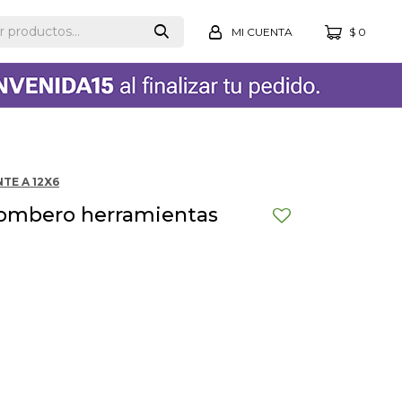
$
0
TE A 12X6
ombero herramientas
d