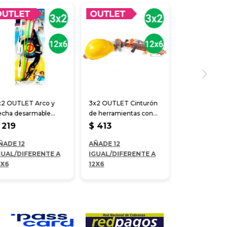
x2 OUTLET Arco y
3x2 OUTLET Cinturón
lecha desarmable
de herramientas con
4*21 cm
casco
219
$
413
ÑADE 12
AÑADE 12
GUAL/DIFERENTE A
IGUAL/DIFERENTE A
2X6
12X6