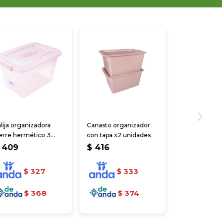
lija organizadora
Canasto organizador
erre hermético 3
con tapa x2 unidades
lores
409
$
416
$
327
$
333
$
368
$
374