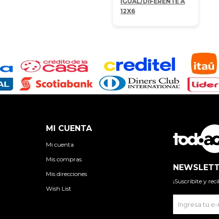
IGUAL/DIFERENTE A
12X6
MI CUENTA
Mi cuenta
Mis compras
NEWSLETT
Mis direcciones
¡Suscribite y re
Wish List