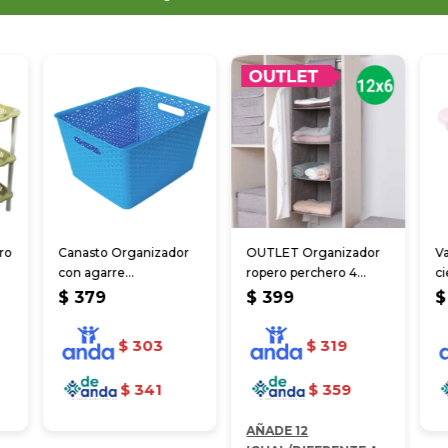
ro
Canasto Organizador
OUTLET Organizador
Va
con agarre
ropero perchero 4
ci
35.5x29x22cm
estantes 30*30*80 cm
co
$
379
$
399
$
$
303
$
319
$
341
$
359
AÑADE 12