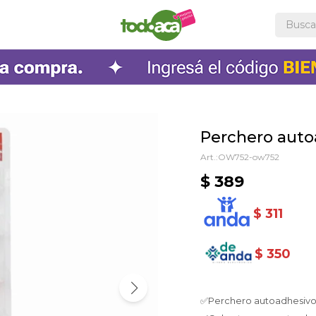
Perchero auto
OW752-ow752
$
389
$
311
$
350
✅Perchero autoadhesivo