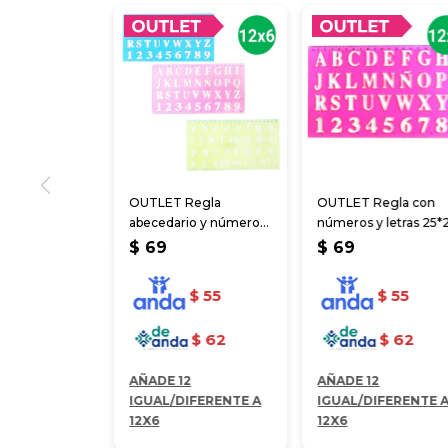
OUTLET Regla
OUTLET Regla con
abecedario y números
números y letras 25*
22*13 cm
cm
$
69
$
69
$
55
$
55
$
62
$
62
AÑADE 12
AÑADE 12
IGUAL/DIFERENTE A
IGUAL/DIFERENTE 
12X6
12X6