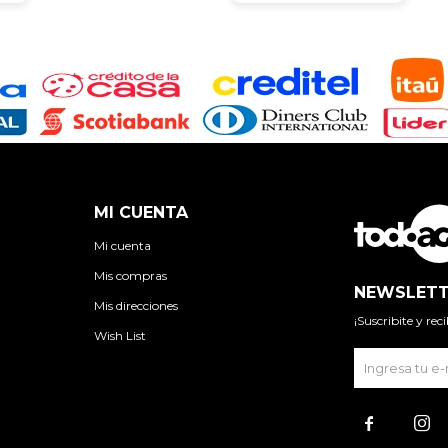
MI CUENTA
Mi cuenta
Mis compras
NEWSLETT
Mis direcciones
¡Suscribite y re
Wish List

