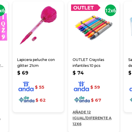
Lapicera peluche con
OUTLET Crayolas
S
26
glitter 21cm
infantiles 10 pcs
de
$
69
$
74
$
$
55
$
59
$
62
$
67
AÑADE 12
A
IGUAL/DIFERENTE A
12X6