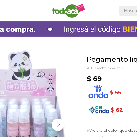
Pegamento lí
OW1957-ow1957
$
69
$
55
$
62
✅Aclará el color que des