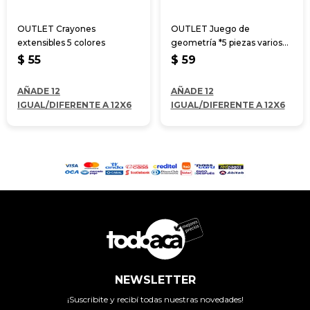
OUTLET Crayones
OUTLET Juego de
extensibles 5 colores
geometría *5 piezas varios
colores 30 cm
$
55
$
59
AÑADE 12
AÑADE 12
IGUAL/DIFERENTE A 12X6
IGUAL/DIFERENTE A 12X6
NEWSLETTER
¡Suscribite y recibí todas nuestras novedades!