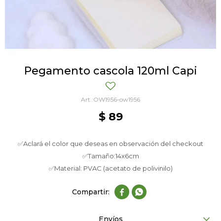
Pegamento cascola 120ml Capi
OW1956-ow1956
$
89
✅Aclará el color que deseas en observación del checkout
✅Tamaño:14x6cm
✅Material: PVAC (acetato de polivinilo)


Envíos