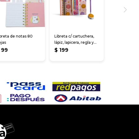
breta de notas 80
Libreta c/ cartuchera,
jas
lápiz, lapicera, regla y
sacapuntas
99
$
199