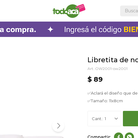
Libretita de n
OW2001-ow2001
$
89
✅Aclará el diseño que de
✅Tamaño: 11x8cm
1

