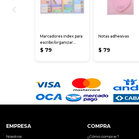
Marcadores index para
Notas adhesivas
escribir/organizar
archivos/notas
$
79
$
79
EMPRESA
COMPRA
Nosotros
¿Cómo comprar?