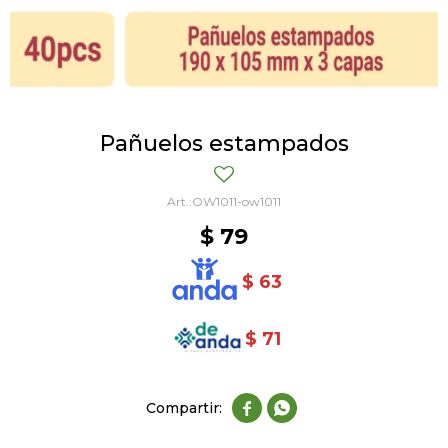
Pañuelos estampados
OW1011-ow1011
$
79
$
63
$
71

