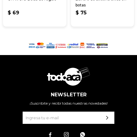
botas
$
69
$
75
NEWSLETTER
¡Suscribite y recibí todas nuestras novedades!


