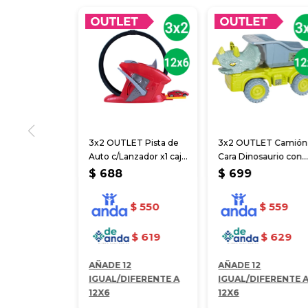
3x2 OUTLET Pista de
3x2 OUTLET Camión
Auto c/Lanzador x1 caja
Cara Dinosaurio con
31*24.5*8.7 cm
remolque 36*36*16 
$
688
$
699
$
550
$
559
$
619
$
629
AÑADE 12
AÑADE 12
IGUAL/DIFERENTE A
IGUAL/DIFERENTE 
12X6
12X6