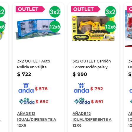
3x2 OUTLET Auto
3x2 OUTLET Camión
3
Policía en valijita
Construcción pala y
Bo
cm
retroescavadora
43
$
722
$
990
$
$
578
$
792
$
650
$
891
AÑADE 12
AÑADE 12
A
A
IGUAL/DIFERENTE A
IGUAL/DIFERENTE A
I
12X6
12X6
1