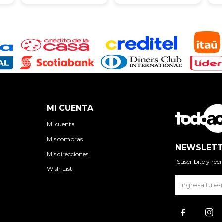
MI CUENTA
Mi cuenta
Mis compras
NEWSLETT
Mis direcciones
¡Suscribite y re
Wish List

