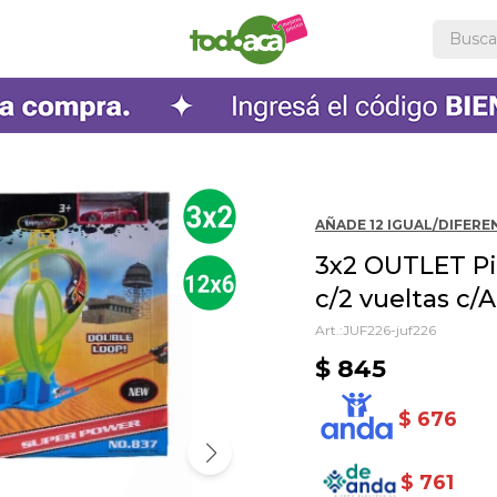
AÑADE 12 IGUAL/DIFEREN
3x2 OUTLET Pi
c/2 vueltas c/
JUF226-juf226
$
845
$
676
$
761