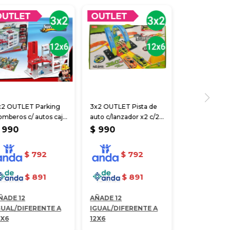
x2 OUTLET Parking
3x2 OUTLET Pista de
mberos c/ autos caja
auto c/lanzador x2 c/2
.5*32.5*6.5 cm
vueltas c/2 Autos
990
$
990
$
792
$
792
$
891
$
891
ÑADE 12
AÑADE 12
GUAL/DIFERENTE A
IGUAL/DIFERENTE A
2X6
12X6