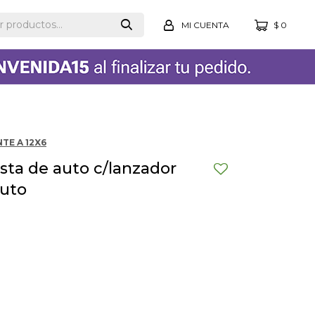
$
0
TE A 12X6
sta de auto c/lanzador
Auto