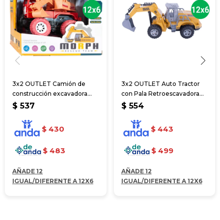
3x2 OUTLET Camión de
3x2 OUTLET Auto Tractor
construcción excavadora
con Pala Retroescavadora
caja 20*11*16cm
12*25 cm
$
537
$
554
$
430
$
443
$
483
$
499
AÑADE 12
AÑADE 12
IGUAL/DIFERENTE A 12X6
IGUAL/DIFERENTE A 12X6