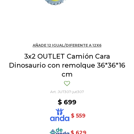
AÑADE 12 IGUAL/DIFERENTE A 12X6
3x2 OUTLET Camión Cara
Dinosaurio con remolque 36*36*16
cm
JUT307-jut307
$
699
$
559
$
629