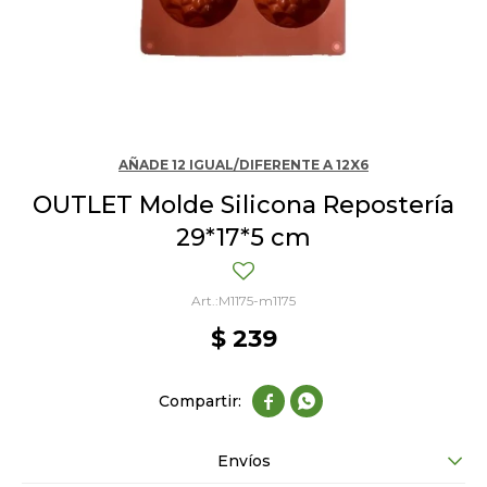
AÑADE 12 IGUAL/DIFERENTE A 12X6
OUTLET Molde Silicona Repostería
29*17*5 cm
M1175-m1175
$
239


Envíos