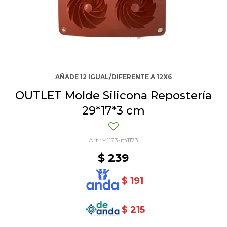
AÑADE 12 IGUAL/DIFERENTE A 12X6
OUTLET Molde Silicona Repostería
29*17*3 cm
M1173-m1173
$
239
$
191
$
215