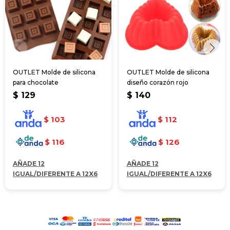
OUTLET Molde de silicona
OUTLET Molde de silicona
para chocolate
diseño corazón rojo
$
129
$
140
$
103
$
112
$
116
$
126
AÑADE 12
AÑADE 12
IGUAL/DIFERENTE A 12X6
IGUAL/DIFERENTE A 12X6