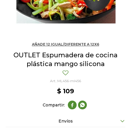
AÑADE 12 IGUAL/DIFERENTE A 12X6
OUTLET Espumadera de cocina
plástica mango silicona
ML456-ml456
$
109


Envíos