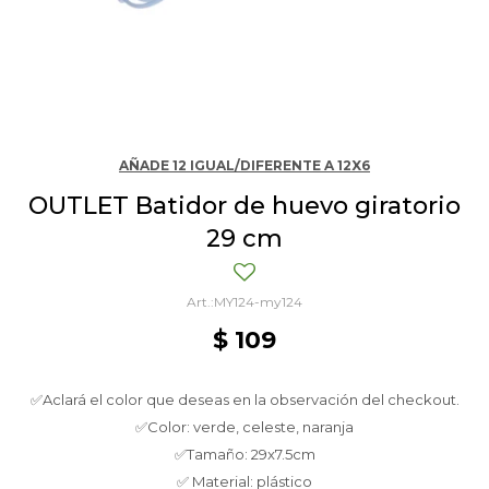
AÑADE 12 IGUAL/DIFERENTE A 12X6
OUTLET Batidor de huevo giratorio
29 cm
MY124-my124
$
109
✅Aclará el color que deseas en la observación del checkout.
✅Color: verde, celeste, naranja
✅Tamaño: 29x7.5cm
✅ Material: plástico