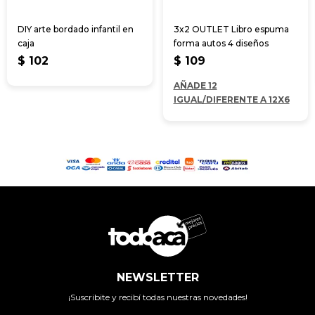
DIY arte bordado infantil en
3x2 OUTLET Libro espuma
caja
forma autos 4 diseños
$
102
$
109
AÑADE 12
IGUAL/DIFERENTE A 12X6
NEWSLETTER
¡Suscribite y recibí todas nuestras novedades!