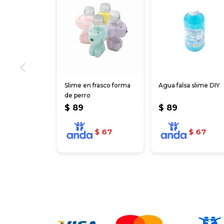
Slime en frasco forma
Agua falsa slime DIY
de perro
$
89
$
89
$
67
$
67