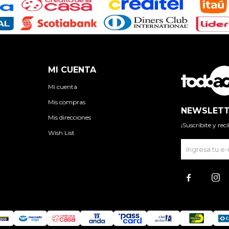
MI CUENTA
Mi cuenta
Mis compras
NEWSLETT
Mis direcciones
¡Suscribite y re
Wish List

