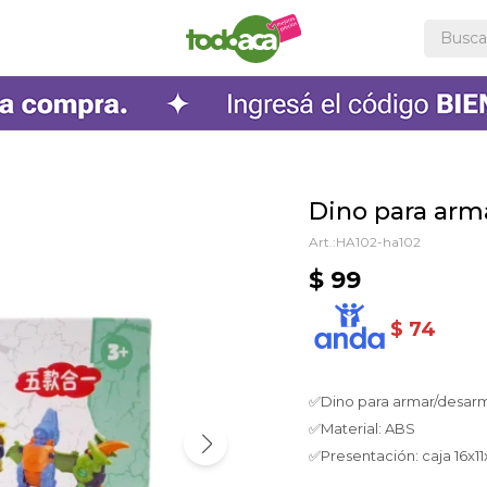
Dino para arm
HA102-ha102
$
99
$
74
✅Dino para armar/desar
✅Material: ABS
✅Presentación: caja 16x1