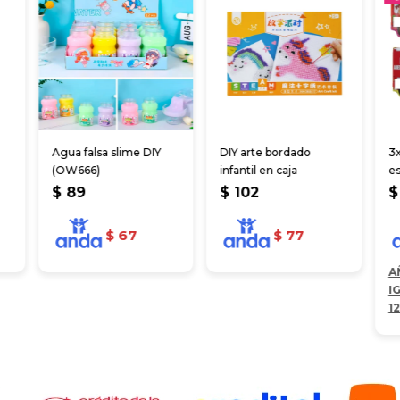
Agua falsa slime DIY
DIY arte bordado
3
(OW666)
infantil en caja
e
d
$
89
$
102
$
$
67
$
77
A
I
1