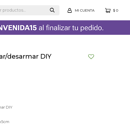
$
0
ar/desarmar DIY
mar DIY
1x5cm