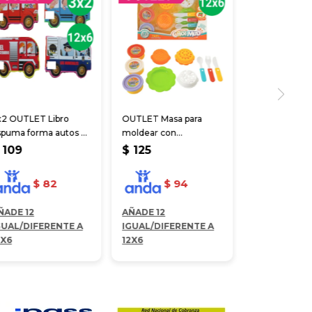
x2 OUTLET Libro
OUTLET Masa para
spuma forma autos 4
moldear con
iseños
accesorios
109
$
125
$
82
$
94
ÑADE 12
AÑADE 12
GUAL/DIFERENTE A
IGUAL/DIFERENTE A
2X6
12X6