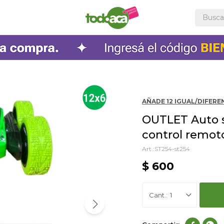
AÑADE 12 IGUAL/DIFEREN
OUTLET Auto s
control remo
ST254-st254
$
600
1