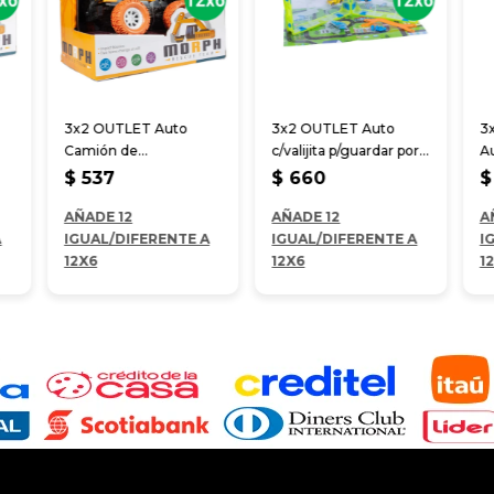
3x2 OUTLET Auto
3x2 OUTLET Auto
3
Camión de
c/valijita p/guardar por
Au
construcción volcadora
separado y alfombra
31
$
537
$
660
$
20*11*16 cm
AÑADE 12
AÑADE 12
A
A
IGUAL/DIFERENTE A
IGUAL/DIFERENTE A
I
12X6
12X6
1