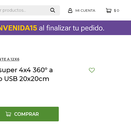
$
0
TE A 12X6
uper 4x4 360º a
to USB 20x20cm
COMPRAR