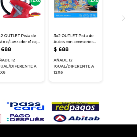
x2 OUTLET Pista de
3x2 OUTLET Pista de
to c/Lanzador x1 caja
Autos con accesorios
*24.5*8.7 cm
89 pcs
688
$
688
ÑADE 12
AÑADE 12
GUAL/DIFERENTE A
IGUAL/DIFERENTE A
2X6
12X6