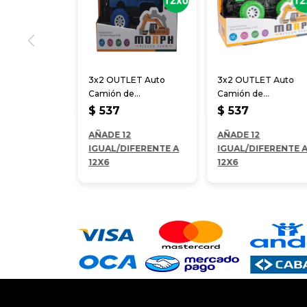
3x2 OUTLET Auto
3x2 OUTLET Auto
Camión de
Camión de
construcción
construcción
$
537
$
537
remolque 20*11*16 cm
Cementero 20*11*16
AÑADE 12
cm
AÑADE 12
IGUAL/DIFERENTE A
IGUAL/DIFERENTE 
12X6
12X6