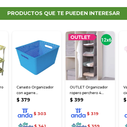
PRODUCTOS QUE TE PUEDEN INTERESAR
ro
Canasto Organizador
OUTLET Organizador
Va
con agarre
ropero perchero 4
ci
35.5x29x22cm
estantes 30*30*80 cm
co
$
379
$
399
$
$
303
$
319
$
341
$
359