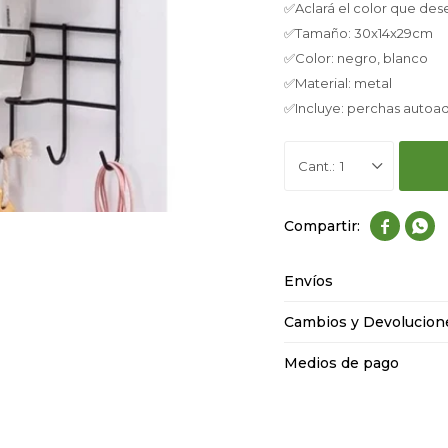
✅Aclará el color que des
✅Tamaño: 30x14x29cm
✅Color: negro, blanco
✅Material: metal
✅Incluye: perchas autoa
1


Envíos
Cambios y Devolucion
Medios de pago