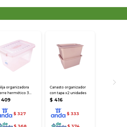
lija organizadora
Canasto organizador
erre hermético 3
con tapa x2 unidades
lores
409
$
416
$
327
$
333
$
368
$
374