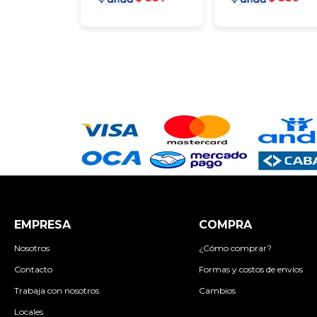
EMPRESA
COMPRA
Nosotros
¿Cómo comprar?
Contacto
Formas y costos de envíos
Trabaja con nosotros
Cambios
Locales