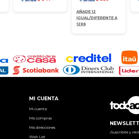
AÑADE 12
IGUAL/DIFERENTE A
12X6
MI CUENTA
Mi cuenta
Mis compras
NEWSLETT
Mis direcciones
¡Suscribite y re
Wish List