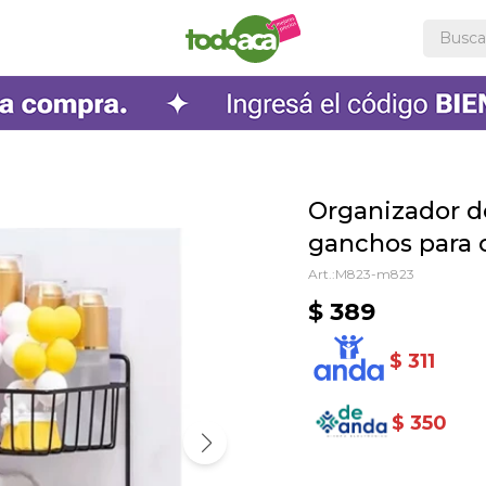
Organizador d
ganchos para 
M823-m823
$
389
$
311
$
350