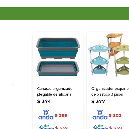
Canasto organizador
Organizador esquine
plegable de silicona
de plástico 3 pisos
$
374
$
377
$
299
$
302
$
337
$
339