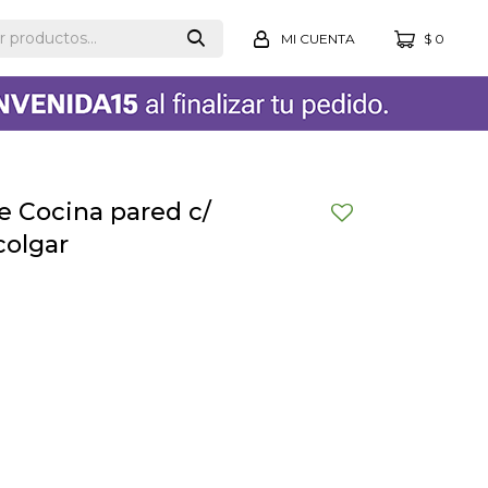
$
0
e Cocina pared c/
colgar