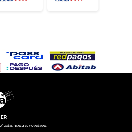
ER
cibí todas nuestras novedades!