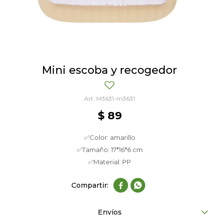
Mini escoba y recogedor
M3631-m3631
$
89
✅Color: amarillo
✅Tamaño: 17*16*6 cm
✅Material: PP


Envíos