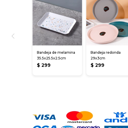
Bandeja de melamina
Bandeja redonda
35.5x25.5x2.5cm
29x3cm
$
299
$
299