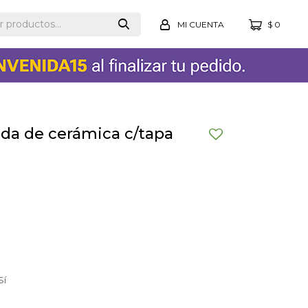
$
0
da de cerámica c/tapa
Sí