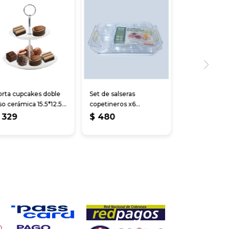
orta cupcakes doble
Set de salseras
so cerámica 15.5*12.5
copetineros x6
m
c/bandeja de acrílico
329
$
480