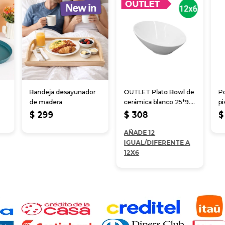
Bandeja desayunador
OUTLET Plato Bowl de
P
de madera
cerámica blanco 25*9.5
pi
cm
c
$
299
$
308
$
AÑADE 12
IGUAL/DIFERENTE A
12X6