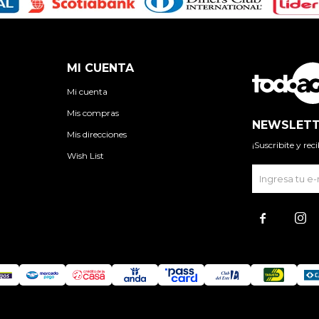
MI CUENTA
Mi cuenta
Mis compras
NEWSLETT
Mis direcciones
¡Suscribite y re
Wish List

