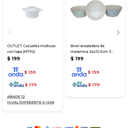
OUTLET Cazuelita multiuso
Bowl ensaladera de
con tapa (M792)
melamina 24x10.5cm 3
colores
$
199
$
199
$
159
$
159
$
179
$
179
AÑADE 12
IGUAL/DIFERENTE A 12X6