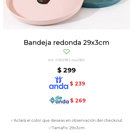
Bandeja redonda 29x3cm
OW2182-ow2182
$
299
$
239
$
269
✅Aclará el color que deseas en observación del checkout
✅Tamaño: 29x3cm