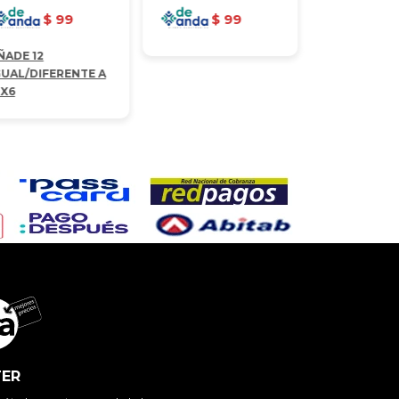
$
99
$
99
ÑADE 12
GUAL/DIFERENTE A
2X6
ER