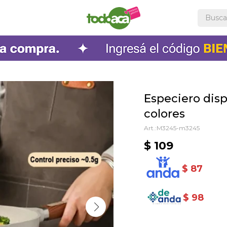
Especiero disp
colores
M3245-m3245
$
109
$
87
$
98