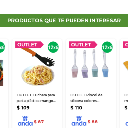
PRODUCTOS QUE TE PUEDEN INTERESAR
a
OUTLET Cuchara para
OUTLET Pincel de
O
pasta plástica mango
silicona colores
ma
silicona
pasteles 22*5 cm
2
$
109
$
110
$
$
87
$
88