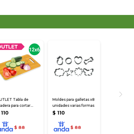
UTLET Tabla de
Moldes para galletas x8
dera para cortar
unidades varias formas
0*30* 0.8 cm
110
$
110
$
88
$
88