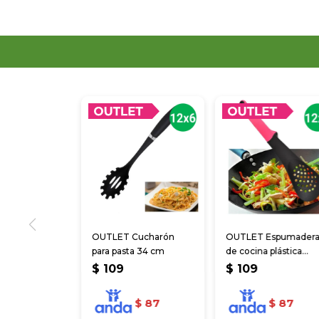
OUTLET Cucharón
OUTLET Espumader
para pasta 34 cm
de cocina plástica
mango silicona
$
109
$
109
$
87
$
87