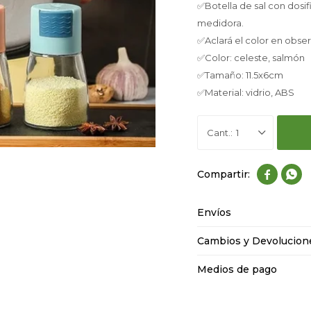
✅Botella de sal con dosif
medidora.
✅Aclará el color en obse
✅Color: celeste, salmón
✅Tamaño: 11.5x6cm
✅Material: vidrio, ABS
1


Envíos
Cambios y Devolucion
Medios de pago