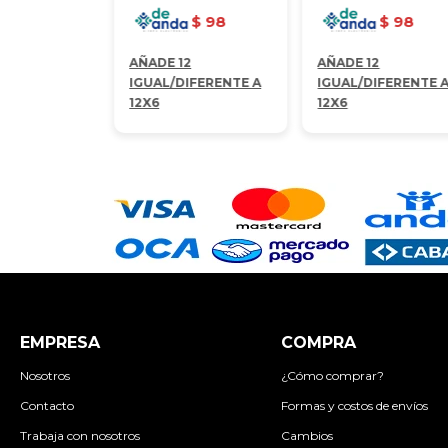
$
98
$
98
AÑADE 12
AÑADE 12
IGUAL/DIFERENTE A
IGUAL/DIFERENTE 
12X6
12X6
EMPRESA
COMPRA
Nosotros
¿Cómo comprar?
Contacto
Formas y costos de envíos
Trabaja con nosotros
Cambios