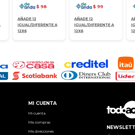
$
98
$
99
AÑADE 12
AÑADE 12
A
A
IGUAL/DIFERENTE A
IGUAL/DIFERENTE A
I
12X6
12X6
1
MI CUENTA
Mi cuenta
Mis compras
NEWSLETT
Mis direcciones