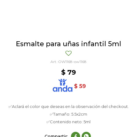
Esmalte para uñas infantil 5ml
OW1168-ow1168
$
79
$
59
✅Aclará el color que deseas en la observación del checkout.
✅Tamaño: 5.5x2cm
✅Contenido neto: 5ml

