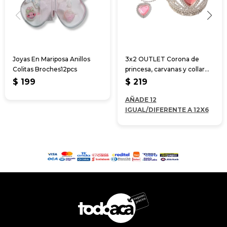
Joyas En Mariposa Anillos
3x2 OUTLET Corona de
Colitas Broches12pcs
princesa, carvanas y collar
11*14*14cm
$
199
$
219
AÑADE 12
IGUAL/DIFERENTE A 12X6