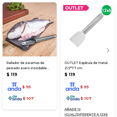
Rallador de escamas de
OUTLET Espátula de metal
pescado acero inoxidable
21.5*7.7 cm
20cm
$
119
$
119
$
95
$
95
$
107
$
107
AÑADE 12
IGUAL/DIFERENTE A 12X6