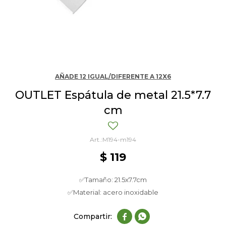
AÑADE 12 IGUAL/DIFERENTE A 12X6
OUTLET Espátula de metal 21.5*7.7
cm
M194-m194
$
119
✅Tamaño: 21.5x7.7cm
✅Material: acero inoxidable

