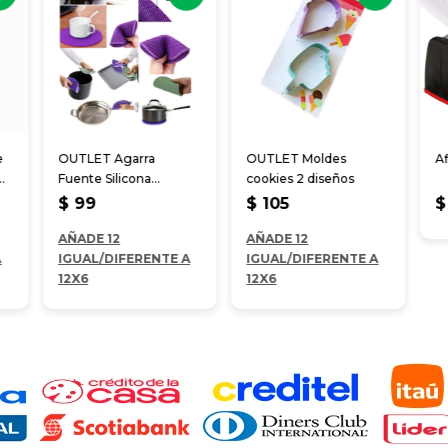
e
OUTLET Agarra
OUTLET Moldes
Af
Fuente Silicona
cookies 2 diseños
redondo 20*20 cm
$
99
$
105
$
AÑADE 12
AÑADE 12
A
IGUAL/DIFERENTE A
IGUAL/DIFERENTE A
12X6
12X6