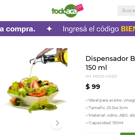
Dispensador Bo
150 ml
M3221-m3221
$
99
✅Ideal para aceite, vinagr
✅Tamaño: 25.5x4.5cm
✅Material: vidrio, ABS, sil
✅Capacidad: 150ml