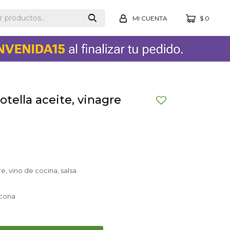
$
0
tella aceite, vinagre
e, vino de cocina, salsa
icona