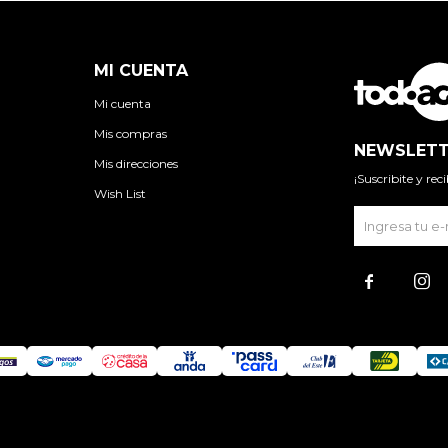
MI CUENTA
Mi cuenta
Mis compras
NEWSLETT
Mis direcciones
¡Suscribite y re
Wish List

