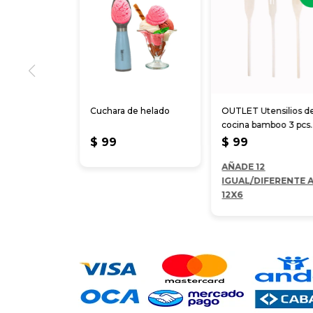
Cuchara de helado
OUTLET Utensilios d
cocina bamboo 3 pcs
30 cm
$
99
$
99
AÑADE 12
IGUAL/DIFERENTE 
12X6