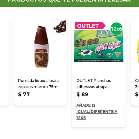
Pomada líquida lustra
OUTLET Planchas
Ci
zapatos marrón 75ml
adhesivas atrapa
3
insectos 10 pcs
$
77
$
89
$
AÑADE 12
IGUAL/DIFERENTE A
12X6