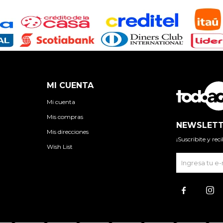
MI CUENTA
Mi cuenta
Mis compras
NEWSLETT
Mis direcciones
¡Suscribite y re
Wish List

