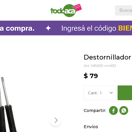
Destornillador
MR633-mr633
$
79
1


Envíos