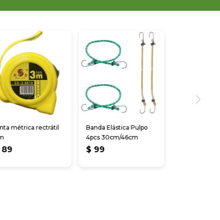
nta métrica rectrátil
Banda Elástica Pulpo
m
4pcs 30cm/46cm
89
$
99