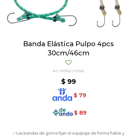
Banda Elástica Pulpo 4pcs
30cm/46cm
M1362-m1362
$
99
$
79
$
89
✅Las bandas de goma fijan el equipaje de forma fiable y