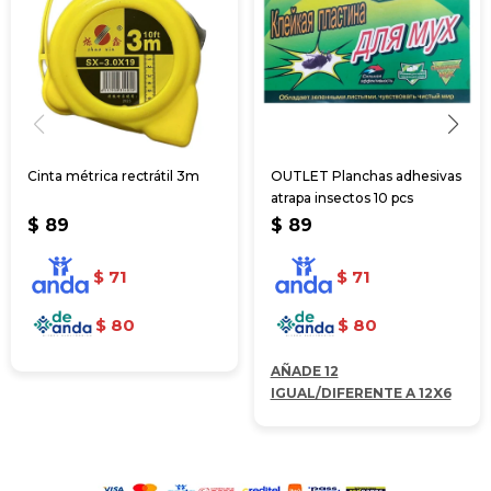
Cinta métrica rectrátil 3m
OUTLET Planchas adhesivas
atrapa insectos 10 pcs
$
89
$
89
$
71
$
71
$
80
$
80
AÑADE 12
IGUAL/DIFERENTE A 12X6