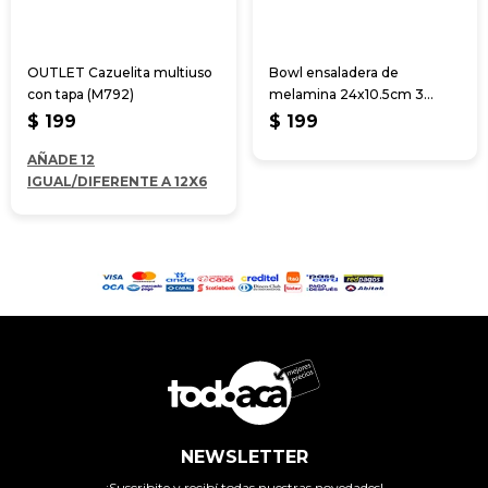
OUTLET Cazuelita multiuso
Bowl ensaladera de
con tapa (M792)
melamina 24x10.5cm 3
colores
$
199
$
199
AÑADE 12
IGUAL/DIFERENTE A 12X6
NEWSLETTER
¡Suscribite y recibí todas nuestras novedades!